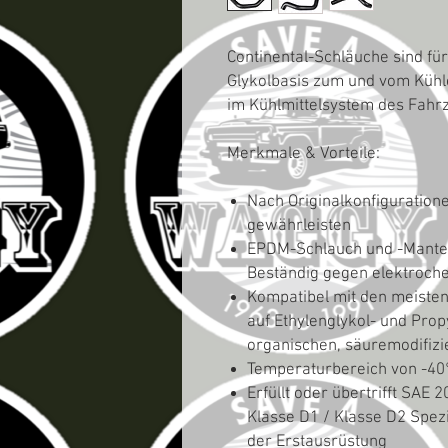
Continental-Schläuche sind fü
Glykolbasis zum und vom Küh
im Kühlmittelsystem des Fahr
Merkmale & Vorteile:
Nach Originalkonfiguration
gewährleisten
EPDM-Schlauch und -Mantel
Beständig gegen elektroch
Kompatibel mit den meisten 
auf Ethylenglykol- und Prop
organischen, säuremodifizie
Temperaturbereich von -40°
Erfüllt oder übertrifft SA
Klasse D1 / Klasse D2 Spezi
der Erstausrüstung