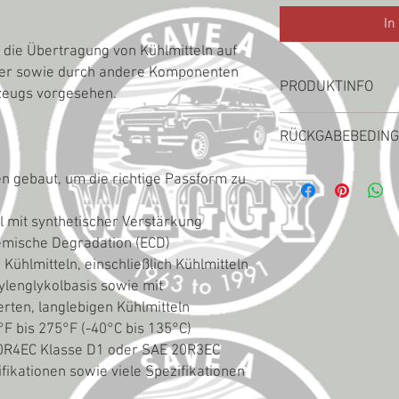
In
r die Übertragung von Kühlmitteln auf
ler sowie durch andere Komponenten
PRODUKTINFO
zeugs vorgesehen.
obere
RÜCKGABEBEDIN
Wartungstipp: Drücke
mit Ihren Händen und 
RÜCKGABEBEDINGUNGEN
Unregelmäßigkeiten; e
en gebaut, um die richtige Passform zu
für Rückgaben. Falls d
weich, schwammig oder
Originalzustand zurück
 mit synthetischer Verstärkung
jeglichen Wertverlust 
emische Degradation (ECD)
Kühlmitteln, einschließlich Kühlmitteln
ylenglykolbasis sowie mit
rten, langlebigen Kühlmitteln
F bis 275°F (-40°C bis 135°C)
E 20R4EC Klasse D1 oder SAE 20R3EC
fikationen sowie viele Spezifikationen