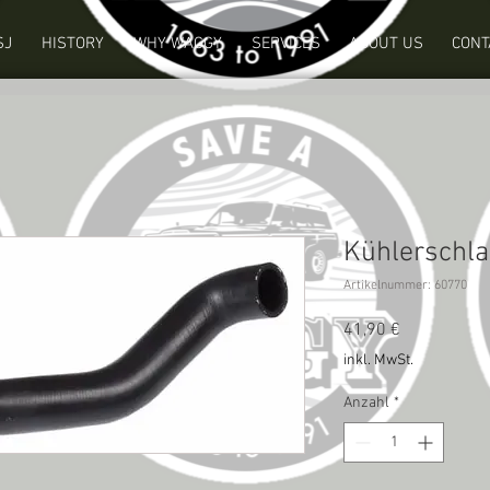
SJ
HISTORY
WHY WAGGY
SERVICES
ABOUT US
CONT
Kühlerschl
Artikelnummer: 60770
Preis
41,90 €
inkl. MwSt.
Anzahl
*