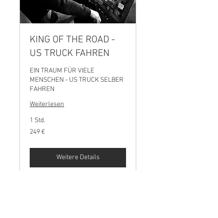
KING OF THE ROAD -
US TRUCK FAHREN
EIN TRAUM FÜR VIELE
MENSCHEN - US TRUCK SELBER
FAHREN
Weiterlesen
1 Std.
249
249 €
Euro
Weitere Details
The Truck