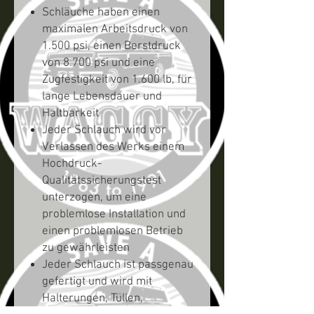
Schläuche haben einen
maximalen Arbeitsdruck von
1.500 psi, einen Berstdruck
von 8.700 psi und eine
Zugfestigkeit von 1.600 lb, für
lange Lebensdauer und
Haltbarkeit
Jeder Schlauch wird vor
Verlassen des Werks einem
Hochdruck-
Qualitätssicherungstest
unterzogen, um eine
problemlose Installation und
einen problemlosen Betrieb
zu gewährleisten
Jeder Schlauch ist passgenau
gefertigt und wird mit
Halterungen, Tüllen,