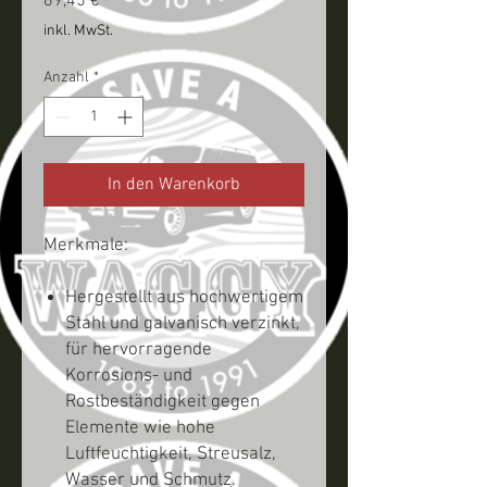
Preis
69,45 €
inkl. MwSt.
Anzahl
*
In den Warenkorb
Merkmale:
Hergestellt aus hochwertigem
Stahl und galvanisch verzinkt,
für hervorragende
Korrosions- und
Rostbeständigkeit gegen
Elemente wie hohe
Luftfeuchtigkeit, Streusalz,
Wasser und Schmutz.