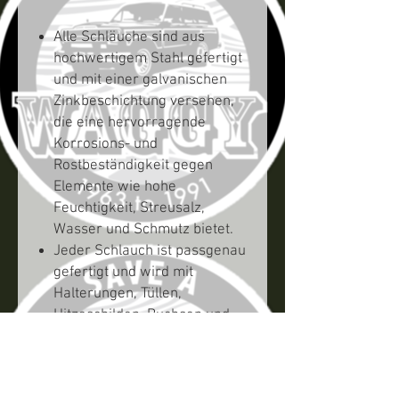
Alle Schläuche sind aus
hochwertigem Stahl gefertigt
und mit einer galvanischen
Zinkbeschichtung versehen,
die eine hervorragende
Korrosions- und
Rostbeständigkeit gegen
Elemente wie hohe
Feuchtigkeit, Streusalz,
Wasser und Schmutz bietet.
Jeder Schlauch ist passgenau
gefertigt und wird mit
Halterungen, Tüllen,
Hitzeschilden, Buchsen und
Schutzhülsen je nach Bedarf
geliefert, um sicherzustellen,
dass alle Verschleißteile