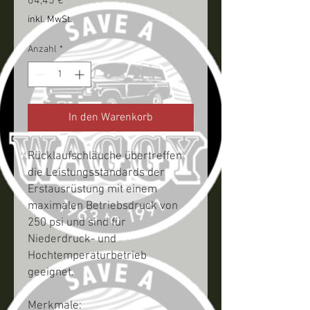
Preis
64,45 €
inkl. MwSt.
Anzahl
*
In den Warenkorb
Rücklaufschläuche übertreffen
die Leistungsstandards der
Erstausrüstung mit einem
maximalen Betriebsdruck von
250 psi und sind für
Niederdruck- und
Hochtemperaturbetrieb
geeignet.
Merkmale: